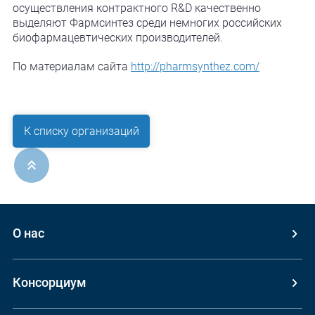
осуществления контрактного R&D качественно
выделяют Фармсинтез среди немногих российских
биофармацевтических производителей.
По материалам сайта
http://pharmsynthez.com/
К списку организаций
ерх
О нас
Консорциум