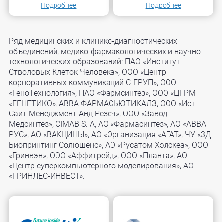
Подробнее
Подробнее
Ряд медицинских и клинико-диагностических
объединений, медико-фармакологических и научно-
технологических образований: ПАО «Институт
Стволовых Клеток Человека», ООО «Центр
корпоративных коммуникаций С-ГРУП», ООО
«ГеноТехнология», ПАО «Фармсинтез», ООО «ЦГРМ
«ГЕНЕТИКО», АВВА ФАРМАСЬЮТИКАЛЗ, ООО «Ист
Сайт Менеджмент Анд Резеч», ООО «Завод
Медсинтез», CIMAB S. A, АО «Фармасинтез», АО «АВВА
РУС», АО «ВАКЦИНЫ», АО «Организация «АГАТ», ЧУ «3Д
Биопринтинг Солюшенс», АО «Русатом Хэлскеа», ООО
«Гринвэн», ООО «Аффитрейд», ООО «Планта», АО
«Центр суперкомпьютерного моделирования», АО
«ГРИНЛЕС-ИНВЕСТ».